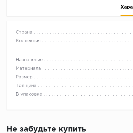
Хара
Страна
Коллекция
Назначение
Рассрочка беспроцентная: вы не платите за пользо
Материала
Высокая вероятность одобрения: до 95%
Размер
Быстрое рассмотрение: решение от банка придет в
Толщина
Подписание договора доступным способом: в магаз
В упаковке
Одобрение за 1-2 минуты
Срок предоставления кредита от 3 до 36 месяцев С
Достаточно только паспорта
Не забудьте купить