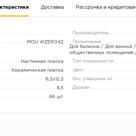
ктеристики
Доставка
Рассрочка и кредитова
Производитель
Применение
MOU 41ZERO42
Для балкона / Для ванной /
общественных помещений /
Тип поверхности
Настенная плитка
вание деньгами
Цвет
Керамическая плитка
Вес упаковки, кг
6,2x12,5
ам за 2 минуты прямо в форме заявки на той же страни
Дизайн
8,5
ине, на встрече с представителем или по СМС
66 шт
рок предоставления рассрочки от 3 до 10 месяцев