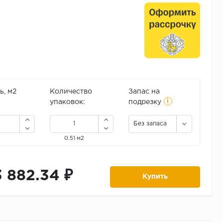
, м2
Количество
Запас на
i
упаковок:
подрезку
Без запаса
0.51 м2
3 882.34 ₽
Купить