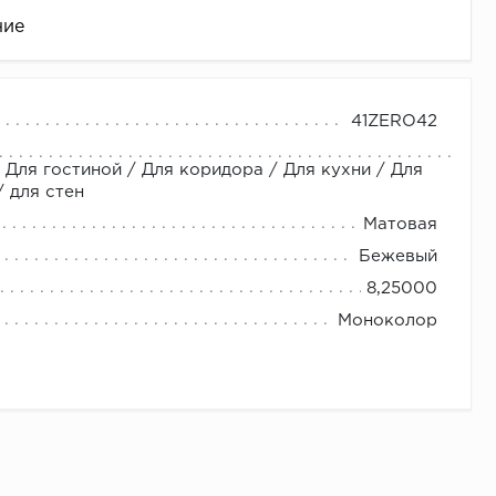
ние
41ZERO42
 Для гостиной / Для коридора / Для кухни / Для
 для стен
Матовая
Бежевый
8,25000
це
Моноколор