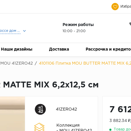
Избра
Режим работы
Москва, Ленинградское шоссе дом 25, Торговый Центр Family Room, 2-ой этаж, Магазин Керамический Бум.
10:00 - 21:00
Наши дизайны
Доставка
Рассрочка и кредит
MOU 41ZERO42
/
4101106 Плитка MOU BUTTER MATTE MIX 6,2
MATTE MIX 6,2x12,5 см
7 61
41ZERO42
3 882.34 
Коллекция
Товар до
- MOU 41ZERO42