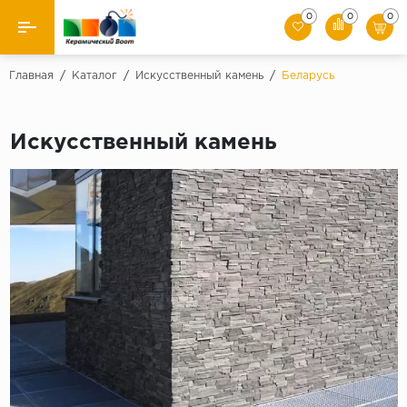
0
0
0
Назад
Главная
/
Каталог
/
Искусственный камень
/
Беларусь
Производители
Искусственный камень
Керамическая плитка
Керамогранит
Мозаики
Искусственный камень
Клинкер