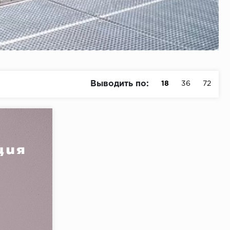
Выводить по:
18
36
72
ечник Феодал
Феодал