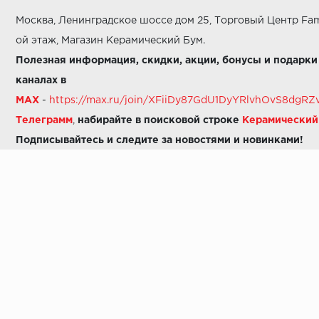
Москва, Ленинградское шоссе дом 25, Торговый Центр Fam
ой этаж, Магазин Керамический Бум.
Полезная информация, скидки, акции, бонусы и подарки
каналах в
MAX
-
https://max.ru/join/XFiiDy87GdU1DyYRlvhOvS8dg
Телеграмм
,
набирайте в поисковой строке
Керамически
Подписывайтесь и следите за новостями и новинками!
Звоните нам:
8 (925) 665-06-03
-
можно написать в MAX
8 (800) 600-48-49
8 (495) 647-64-46
+7 (925) 665-06-03
E-mail:
i30-41@yandex.ru