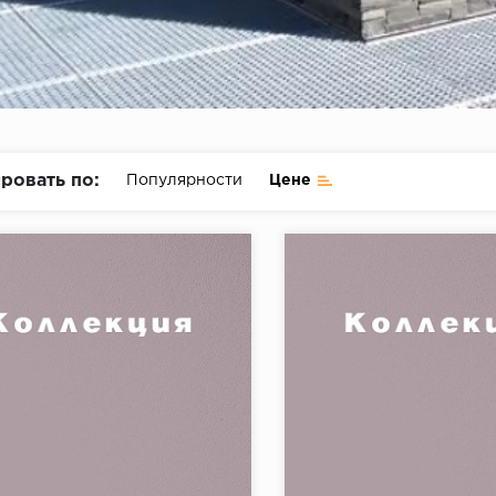
ровать по:
Популярности
Цене
я:
Кирпич Новая Англия
Коллекция:
Ракуш
Феодал
Бренд: