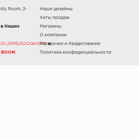
ily Room, 2-
Наши дизайны
Хиты продаж
 в Наших
Магазины
О компании
RZvZcJSM5j3OOQm0X0
Рассрочки и Кредитование
и
й BOOM
.
Политика конфиденциальности